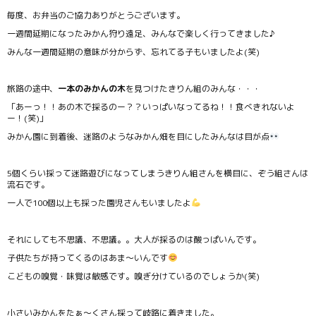
毎度、お弁当のご協力ありがとうございます。
一週間延期になったみかん狩り遠足、みんなで楽しく行ってきました♪
みんな一週間延期の意味が分からず、忘れてる子もいましたよ(笑)
旅路の途中、
一本のみかんの木
を見つけたきりん組のみんな・・・
「あーっ！！あの木で採るのー？？いっぱいなってるね！！食べきれないよ
ー！(笑)」
みかん園に到着後、迷路のようなみかん畑を目にしたみんなは目が点
5個くらい採って迷路遊びになってしまうきりん組さんを横目に、ぞう組さんは
流石です。
一人で100個以上も採った園児さんもいましたよ
それにしても不思議、不思議。。大人が採るのは酸っぱいんです。
子供たちが持ってくるのはあま～いんです
こどもの嗅覚・味覚は敏感です。嗅ぎ分けているのでしょうか(笑)
小さいみかんをたぁ～くさん採って岐路に着きました。