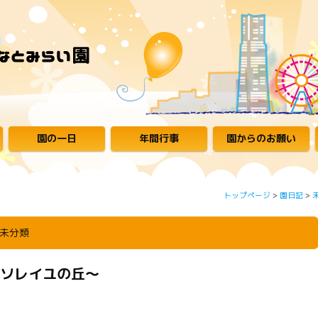
園の一日
年間行事
園からのお願い
トップページ
>
園日記
>
未分類
ソレイユの丘～