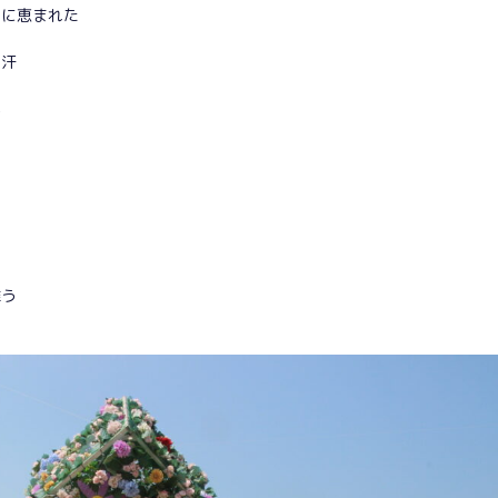
間に恵まれた
る汗
雲
舞う
つ