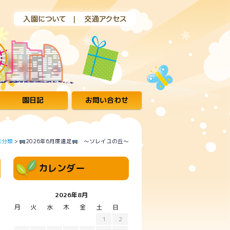
園日記
お問い合わせ
未分類
>
2026年6月度遠足
～ソレイユの丘～
カレンダー
2026年8月
月
火
水
木
金
土
日
1
2