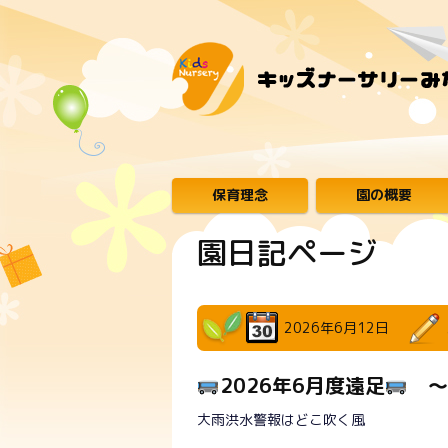
保育理念
園の概要
園日記ページ
2026年6月12日
2026年6月度遠足
～
大雨洪水警報はどこ吹く風