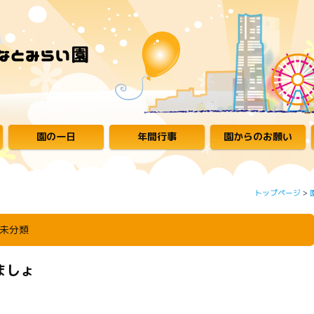
園の一日
年間行事
園からのお願い
トップページ
>
未分類
ましょ