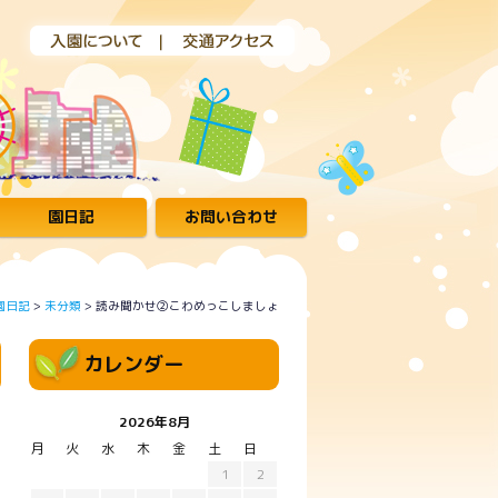
園日記
お問い合わせ
園日記
>
未分類
>
読み聞かせ②こわめっこしましょ
カレンダー
2026年8月
月
火
水
木
金
土
日
1
2