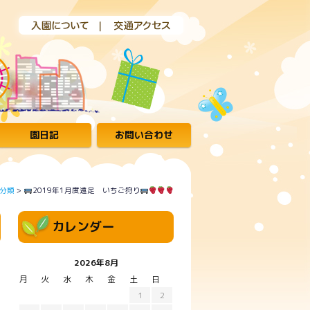
園日記
お問い合わせ
分類
>
2019年1月度遠足 いちご狩り
カレンダー
2026年8月
月
火
水
木
金
土
日
1
2