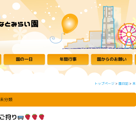
園の一日
年間行事
園からのお願い
トップページ
>
園日記
>
未
未分類
ちご狩り
。