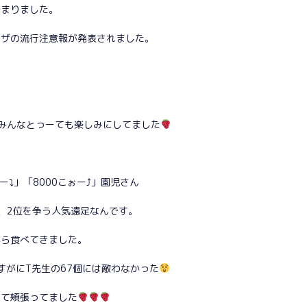
始まりました。
ンザの流行注意報が発表されました。
みんなとっーても楽しみにしてました
ー⤵」「8000こぉー⤴」園児さん
、2位を争う人気遠足なんです。
がら食べてきました。
すがにT先生の67個には敵わなかった
して頬張ってました