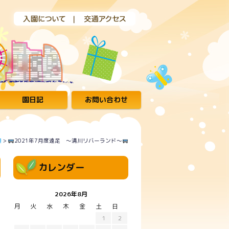
園日記
お問い合わせ
類
>
2021年7月度遠足 ～清川リバーランド～
カレンダー
2026年8月
月
火
水
木
金
土
日
1
2