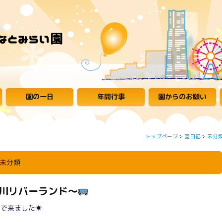
園の一日
年間行事
園からのお願い
トップページ
>
園日記
>
未分
未分類
清川リバーランド～
んで来ました☀