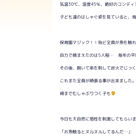
気温30℃、湿度45％、絶好のコンデ
子ども達のはしゃぐ姿を見ていると、
保育園マジック！！殆ど全員が魚を触
自力で捕まえたのは5人程… 毎年の平
その後、捌いて串を刺して炭火でじっ
これまた全員が頬張る事が出来ました
骨までむしゃぶりつく子も
今日も大自然に感性を刺激してもらい
「お魚触るとヌルヌルしてるんだ…」