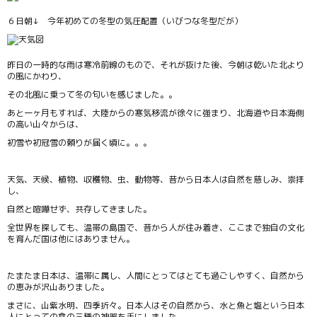
６日朝↓ 今年初めての冬型の気圧配置（いびつな冬型だが）
昨日の一時的な雨は寒冷前線のもので、それが抜けた後、今朝は乾いた北より
の風にかわり、
その北風に乗って冬の匂いを感じました。。
あと一ヶ月もすれば、大陸からの寒気移流が徐々に強まり、北海道や日本海側
の高い山々からは、
初雪や初冠雪の頼りが届く頃に。。。
天気、天候、植物、収穫物、虫、動物等、昔から日本人は自然を慈しみ、崇拝
し、
自然と喧嘩せず、共存してきました。
全世界を探しても、温帯の島国で、昔から人が住み着き、ここまで独自の文化
を育んだ国は他にはありません。
たまたま日本は、温帯に属し、人間にとってはとても過ごしやすく、自然から
の恵みが沢山ありました。
まさに、山紫水明、四季折々。日本人はその自然から、水と魚と塩という日本
人にとっての食の三種の神器を手にしました。