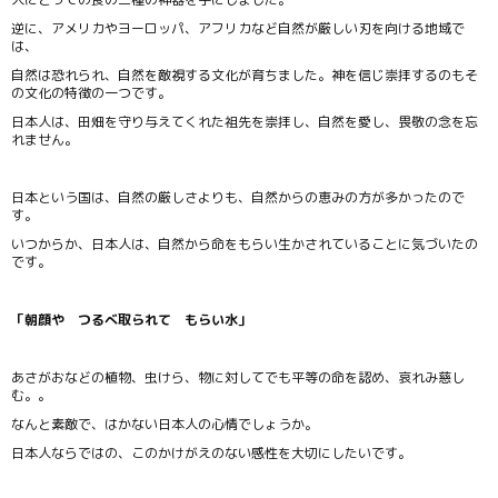
逆に、アメリカやヨーロッパ、アフリカなど自然が厳しい刃を向ける地域で
は、
自然は恐れられ、自然を敵視する文化が育ちました。神を信じ崇拝するのもそ
の文化の特徴の一つです。
日本人は、田畑を守り与えてくれた祖先を崇拝し、自然を愛し、畏敬の念を忘
れません。
日本という国は、自然の厳しさよりも、自然からの恵みの方が多かったので
す。
いつからか、日本人は、自然から命をもらい生かされていることに気づいたの
です。
「朝顔や つるべ取られて もらい水」
あさがおなどの植物、虫けら、物に対してでも平等の命を認め、哀れみ慈し
む。。
なんと素敵で、はかない日本人の心情でしょうか。
日本人ならではの、このかけがえのない感性を大切にしたいです。