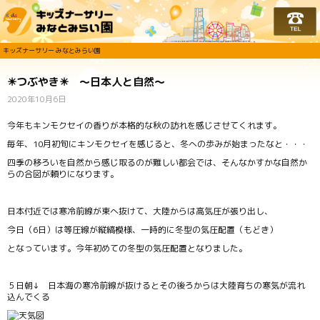
キッズナーサリー みな
キッズナーサリー みなとみらい園
☀つぶやき☀ ～日本人と自然～
2020年10月6日
今年もキンモクセイの香りが本格的な秋の訪れを感じさせてくれます。
毎年、10月初旬にキンモクセイを感じると、冬への歩みが始まったなと・・・
四季の移ろいを自然から感じ取るのが難しい都会では、そんなかすかな自然か
らの合図が頼りになります。
日本付近では寒冷前線が東へ抜けて、大陸からは高気圧が張り出し、
今日（6日）は等圧線が縦縞模様、一時的に冬型の気圧配置（もどき）
となっています。今年初めての冬型の気圧配置となりました。
５日朝↓ 日本海の寒冷前線が抜けるとその後ろからは大陸育ちの寒気が流れ
込んでくる