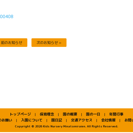
0408
« 前のお知らせ
次のお知らせ »
トップページ
保育理念
園の概要
園の一日
年間行事
｜
｜
｜
｜
のお願い
入園について
園日記
交通アクセス
会社情報
お問
｜
｜
｜
｜
｜
Copyright © 2026 Kids Nursery Minatomiraien. All Rights Reserved.