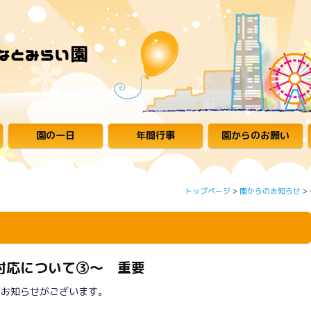
園の一日
年間行事
園からのお願い
トップページ
>
園からのお知らせ
>
対応について③～ 重要
なお知らせがございます。